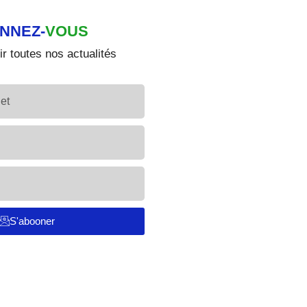
NNEZ-
VOUS
r toutes nos actualités
S'abooner