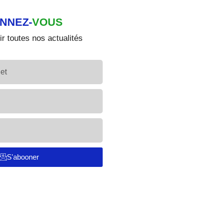
NNEZ-
VOUS
r toutes nos actualités
S'abooner