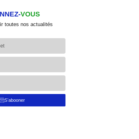
NNEZ-
VOUS
r toutes nos actualités
S'abooner