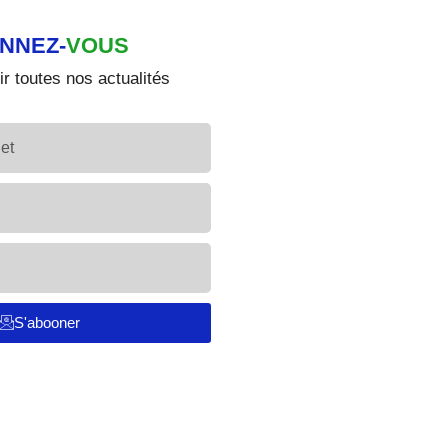
NNEZ-
VOUS
r toutes nos actualités
S'abooner