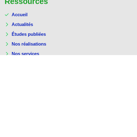
Ressources
Accueil
Actualités
Études publiées
Nos réalisations
Nos services
Contact
Services
Recherches & analyses
Formation sur mesure
Conseil stratégique
Innovation sociale & tech